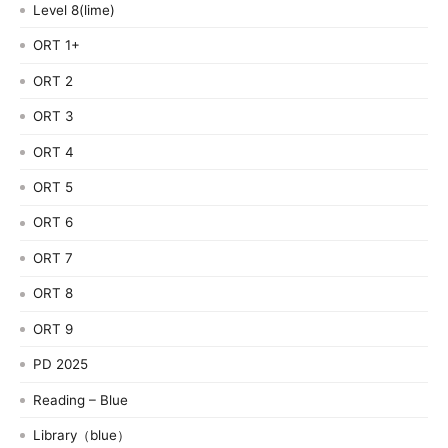
Level 8(lime)
ORT 1+
ORT 2
ORT 3
ORT 4
ORT 5
ORT 6
ORT 7
ORT 8
ORT 9
PD 2025
Reading – Blue
Library（blue）