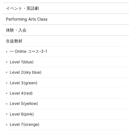
イベント・英語劇
Performing Arts Class
体験・入会
生徒教材
— Online コース-3-1
Level 1(blue)
Level 2(sky blue)
Level 3(green)
Level 4(red)
Level 5(yellow)
Level 6(pink)
Level 7(orange)