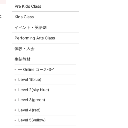
Pre Kids Class
た
Kids Class
イベント・英語劇
Performing Arts Class
体験・入会
生徒教材
— Online コース-3-1
Level 1(blue)
Level 2(sky blue)
Level 3(green)
Level 4(red)
Level 5(yellow)