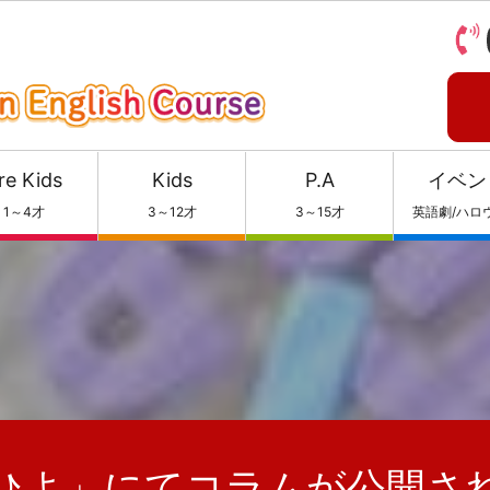
re Kids
Kids
P.A
イベン
1～4才
3～12才
3～15才
英語劇/ハロ
ひよ」にてコラムが公開さ