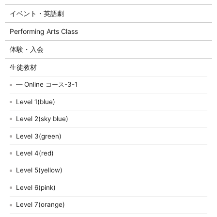
イベント・英語劇
Performing Arts Class
体験・入会
生徒教材
— Online コース-3-1
Level 1(blue)
Level 2(sky blue)
Level 3(green)
Level 4(red)
Level 5(yellow)
Level 6(pink)
Level 7(orange)