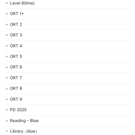
Level 8(lime)
ORT 1+
ORT 2
ORT 3
ORT 4
ORT 5
ORT 6
ORT 7
ORT 8
ORT 9
PD 2025
Reading – Blue
Library（blue）