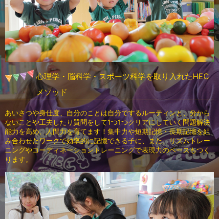
心理学・脳科学・スポーツ科学を取り入れたHEC
メソッド
あいさつや身仕度、自分のことは自分でするルーティンと、分から
ないことや工夫したり質問をして
1つ1つクリアにしていく問題解決
能力を高め、人間力を育てます！
集中力や短期記憶・長期記憶を組
み合わせたワークで効率的に記憶できる子に、
また、リズムトレー
ニングやコーディネーショントレーニングで表現力のベースもつく
ります。