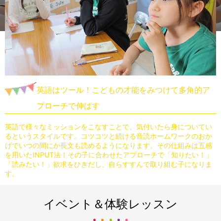
英語はツール！こどもの才能をみつけて多角的ア
プローチで伸ばす
英語で様々なミッションをこなすことで、気付いたら身についてい
るというスタイルです。
コツコツと続ける音読ホームワークのおか
げでいつの間にか長文も読めるようになります。
その仕組みは五感
を用いたINPUT法！その子に合わせたアプローチで「知りたい！」
「読みたい！」欲求をひきだし、自らすすんで取り組む子になりま
す。
イベント＆体験レッスン