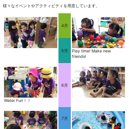
様々なイベントやアクティビティを用意しています。
4月
5月
Play time! Make new
friends!
6月
Water Fun！！
7月