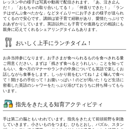
レッスン中の様子は写真や動画で配信されます。「あ、泣き止ん
だ！」「おもちゃの取り合いしてる！」「仲直りできた！」「ラン
チはぜんぶ食べたかな」などタイムリーにお子さまの様子が送られ
てくるので安心です。講師は皆子育て経験があり、愛情たっぷりで
おあずかりしています。英語以外にも子育てや進路などの相談にも
親身に応えてくれるシェアリングタイムもあります。
おいしく上手にランチタイム！
お弁当持参になります。お子さまが食べられるものを食べきれる量
ご用意ください。まずは「残さず食べるとうれしい」ことを知って
もらい、食べ方のマナーやランチの中身についても英語で楽しくお
話しながら食事をします。しっかり前をむいてね！よく噛んで食べ
て！開けるの手伝って！お腹いっぱい！のどが渇いた！など生活に
密着した英語のシャワーをたっぷり浴びておうちに持ち帰ってもら
います。
指先をきたえる知育アクティビティ
手は第二の脳ともいわれています。指先をきたえて前頭前野を刺激
していきます。小さいものをつまむ、ひもとおし、パズル、スタン