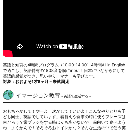
英語と知育の4時間プログラム（10:00-14:00）
4時間All in English
で過ごし、英語特有の1808音を脳にinput！
日本にいながらにして
英語的感覚がつき、思いやり、マナーも学びます。
対象：おおよそ1才6ヶ月～未就園児
イマージョン教育
～英語で生活する～
おもちゃかして！やーよ！次かして！いいよ！こんなやりとりも子
ども同士、英語でしています。着替えや食事の時に使うフレーズは
何だろう？歯ブラシをする時は立ち歩かないで！前向いて食べよう
ね！よくかんで！そろそろおトイレかな？そんな生活の中で使う英