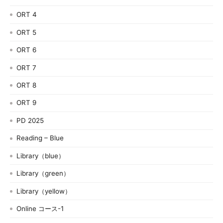
ORT 4
ORT 5
ORT 6
ORT 7
ORT 8
ORT 9
PD 2025
Reading – Blue
Library（blue）
Library（green）
Library（yellow）
Online コース-1