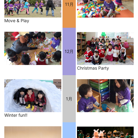
11月
Move & Play
12月
Christmas Party
1月
Winter fun!!