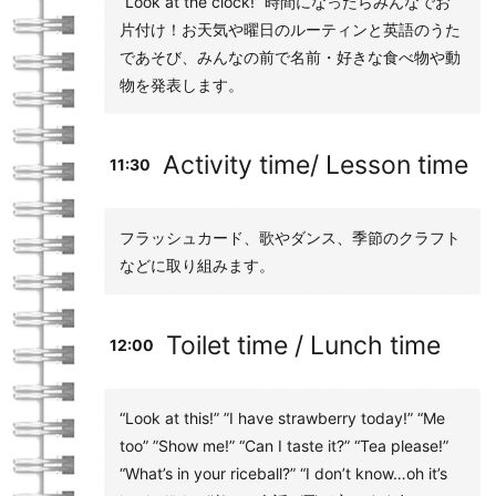
“Look at the clock!” 時間になったらみんなでお
片付け！お天気や曜日のルーティンと英語のうた
であそび、みんなの前で名前・好きな食べ物や動
物を発表します。
Activity time/ Lesson time
11:30
フラッシュカード、歌やダンス、季節のクラフト
などに取り組みます。
Toilet time / Lunch time
12:00
“Look at this!” ”I have strawberry today!” “Me
too” ”Show me!” “Can I taste it?” “Tea please!”
“What’s in your riceball?” “I don’t know…oh it’s