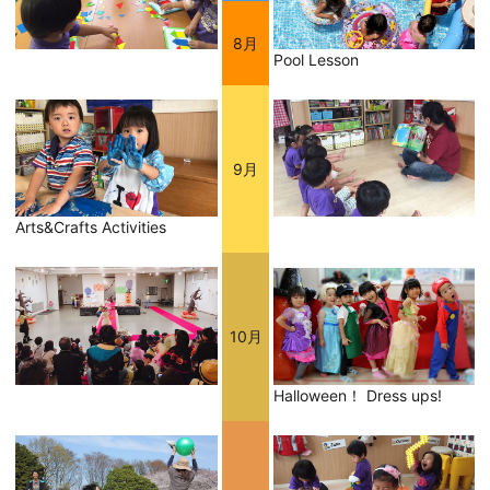
8月
Pool Lesson
9月
Arts&Crafts Activities
10月
Halloween！ Dress ups!