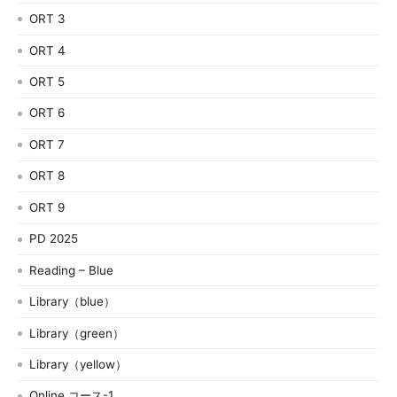
ORT 3
ORT 4
ORT 5
ORT 6
ORT 7
ORT 8
ORT 9
PD 2025
Reading – Blue
Library（blue）
Library（green）
Library（yellow）
Online コース-1