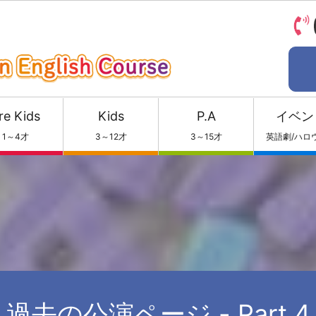
re Kids
Kids
P.A
イベン
1～4才
3～12才
3～15才
英語劇/ハロ
過去の公演ページ - Part 4