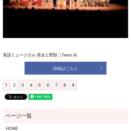
英語ミュージカル 美女と野獣（Team A)
詳細はこちら
1
2
3
4
5
6
7
8
9
HOME