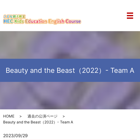
メ
Beauty and the Beast（2022）- Team A
HOME
過去の公演ページ
Beauty and the Beast（2022）- Team A
2023/09/29