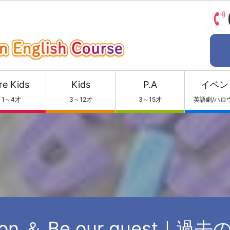
re Kids
Kids
P.A
イベン
1～4才
3～12才
3～15才
英語劇/ハロ
ion ＆ Be our guest｜過