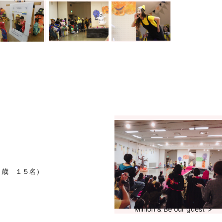
～１４歳 １５名）
Minion & Be our guest">