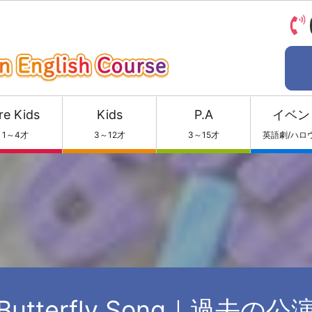
re Kids
Kids
P.A
イベン
1～4才
3～12才
3～15才
英語劇/ハロ
Butterfly Song｜過去の公