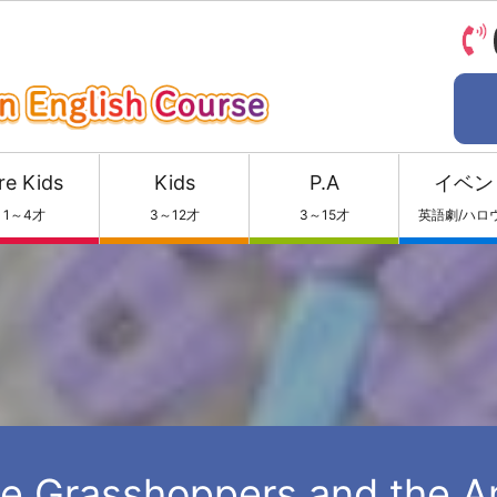
re Kids
Kids
P.A
イベン
1～4才
3～12才
3～15才
英語劇/ハロ
e Grasshoppers and the A