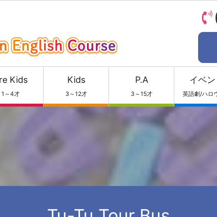
re Kids
Kids
P.A
イベン
1～4才
3～12才
3～15才
英語劇/ハロ
Tu-Tu Tour Bus