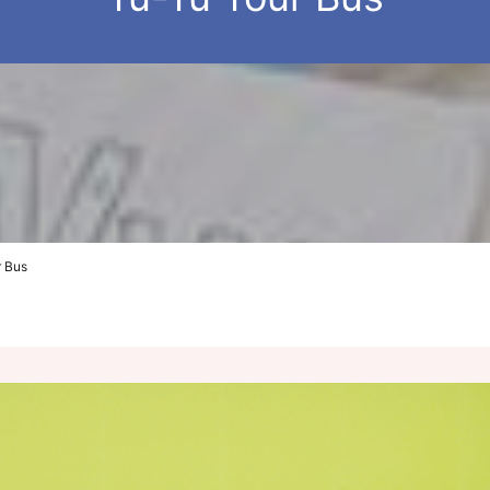
r Bus