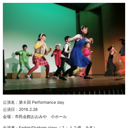
公演名：第６回 Performance day
公演日：2016.2.28
会場：市民会館おおみや 小ホール
出演者：Farble/Graham class（７～１２歳 ９名）