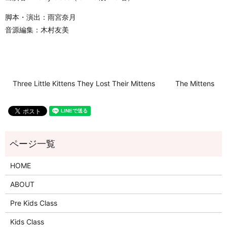
脚本・演出：雨宮奈月
音源編集：木村友美
Three Little Kittens They Lost Their Mittens
The Mittens
HOME
ABOUT
Pre Kids Class
Kids Class