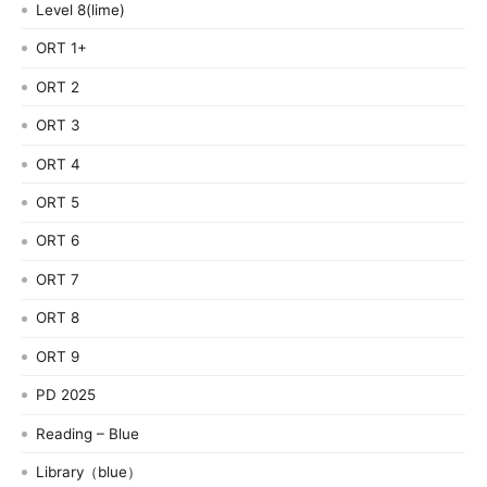
Level 8(lime)
ORT 1+
ORT 2
ORT 3
ORT 4
ORT 5
ORT 6
ORT 7
ORT 8
ORT 9
PD 2025
Reading – Blue
Library（blue）