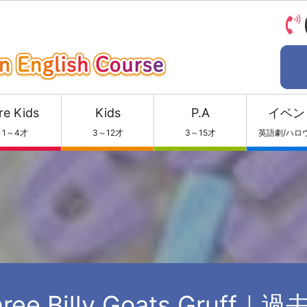
re Kids
Kids
P.A
イベン
1～4才
3～12才
3～15才
英語劇/ハロ
hree Billy Goats Gruff