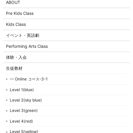
ABOUT
Pre Kids Class
Kids Class
イベント・英語劇
Performing Arts Class
体験・入会
生徒教材
— Online コース-3-1
Level 1(blue)
Level 2(sky blue)
Level 3(green)
Level 4(red)
Level 5(yellow)