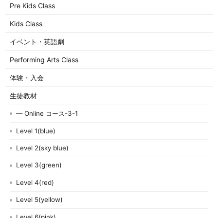
Pre Kids Class
Kids Class
イベント・英語劇
Performing Arts Class
体験・入会
生徒教材
— Online コース-3-1
Level 1(blue)
Level 2(sky blue)
Level 3(green)
Level 4(red)
Level 5(yellow)
Level 6(pink)