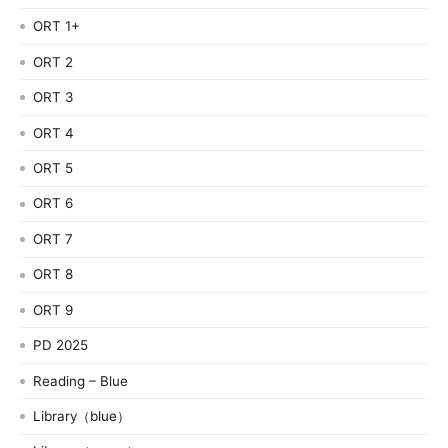
ORT 1+
ORT 2
ORT 3
ORT 4
ORT 5
ORT 6
ORT 7
ORT 8
ORT 9
PD 2025
Reading – Blue
Library（blue）