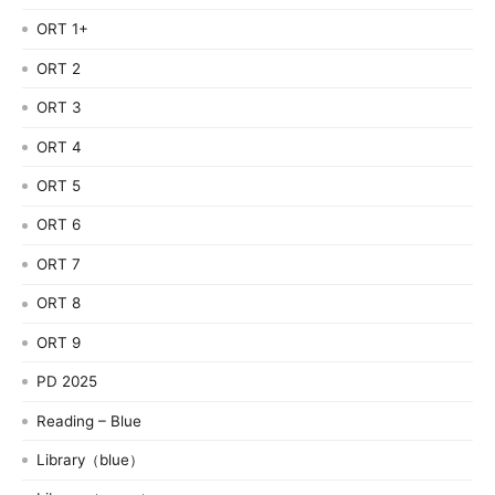
ORT 1+
ORT 2
ORT 3
ORT 4
ORT 5
ORT 6
ORT 7
ORT 8
ORT 9
PD 2025
Reading – Blue
Library（blue）